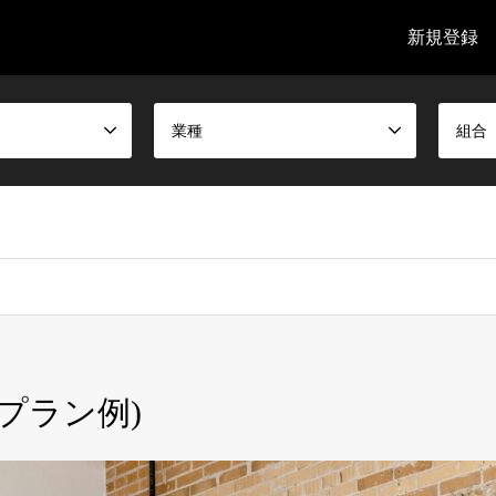
新規登録
業種
組合
プラン例)