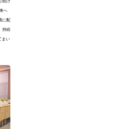
り続け
来へ
境に配
、持続
てまい