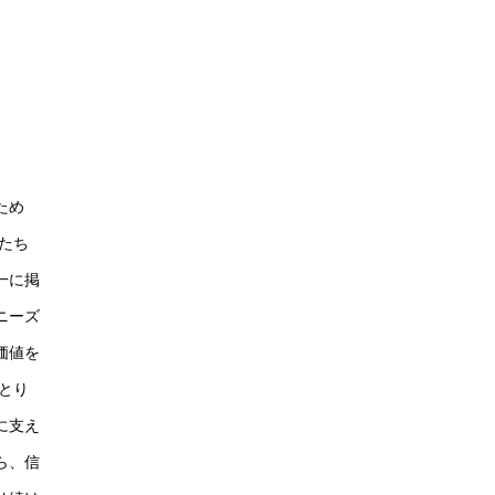
ため
たち
一に掲
ニーズ
価値を
とり
に支え
ら、信