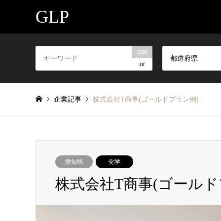
GLP
and
都道府県
or
企業記事
株式会社T商事(ゴールドプラン例)
愛知県
化学
株式会社T商事(ゴールド